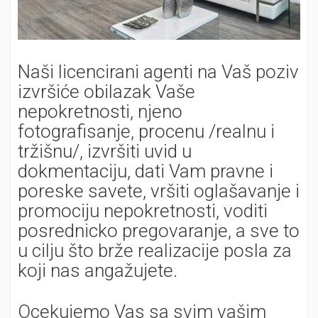
Naši licencirani agenti na Vaš poziv
izvršiće obilazak Vaše
nepokretnosti, njeno
fotografisanje, procenu /realnu i
tržišnu/, izvršiti uvid u
dokmentaciju, dati Vam pravne i
poreske savete, vršiti oglašavanje i
promociju nepokretnosti, voditi
posrednicko pregovaranje, a sve to
u cilju što brže realizacije posla za
koji nas angažujete.
Ocekujemo Vas sa svim vašim