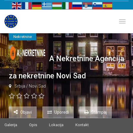
Biznis katalog Evrope
Toggl
Nekretnine
A Nekretnine Agencija
za nekretnine Novi Sad
Srbija
/
Novi Sad
Objavi
Uporedi
Štampaj
Galerija
Opis
Lokacija
Kontakt