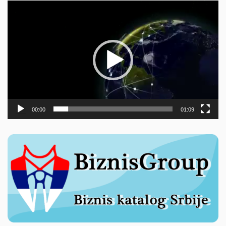
Прегледач
видео
записа
00:00
01:09