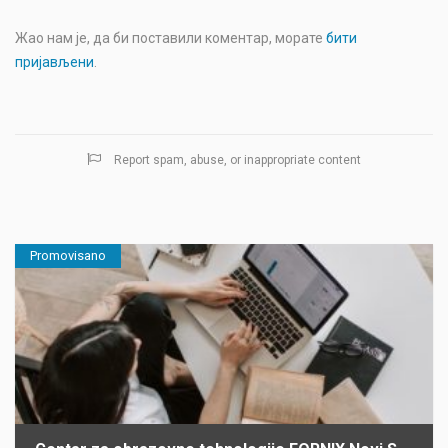
Жао нам је, да би поставили коментар, морате
бити
пријављени
.
Report spam, abuse, or inappropriate content
Promovisano