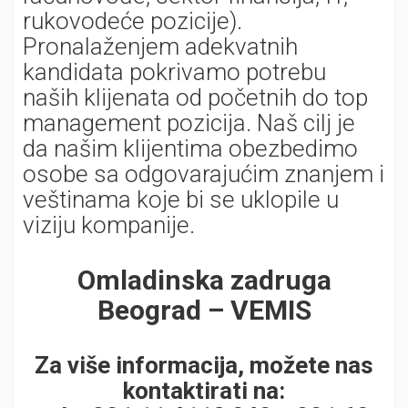
rukovodeće pozicije).
Pronalaženjem adekvatnih
kandidata pokrivamo potrebu
naših klijenata od početnih do top
management pozicija. Naš cilj je
da našim klijentima obezbedimo
osobe sa odgovarajućim znanjem i
veštinama koje bi se uklopile u
viziju kompanije.
Omladinska zadruga
Beograd – VEMIS
Za više informacija, možete nas
kontaktirati na: