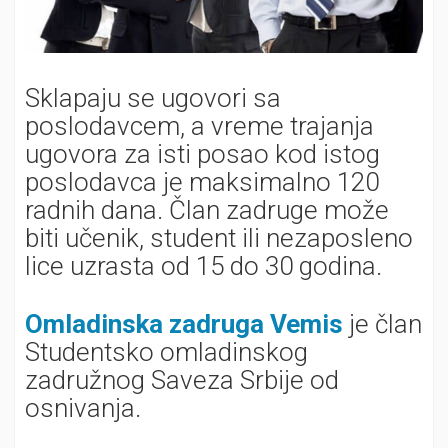
Sklapaju se ugovori sa
poslodavcem, a vreme trajanja
ugovora za isti posao kod istog
poslodavca je maksimalno 120
radnih dana. Član zadruge može
biti učenik, student ili nezaposleno
lice uzrasta od 15 do 30 godina.
Omladinska zadruga Vemis
je član
Studentsko omladinskog
zadružnog Saveza Srbije od
osnivanja.