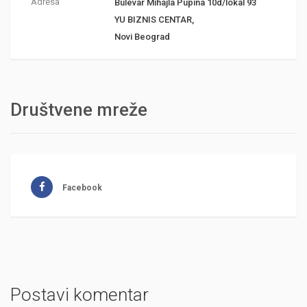
Adresa
Bulevar Mihajla Pupina 10d/lokal 93
YU BIZNIS CENTAR,
Novi Beograd
Društvene mreže
Facebook
Postavi komentar