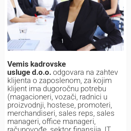
Vemis kadrovske
usluge d.o.o.
odgovara na zahtev
klijenta o zaposlenom, za kojim
klijent ima dugoročnu potrebu
(magacioneri, vozači, radnici u
proizvodnji, hostese, promoteri,
merchandiseri, sales reps, sales
manageri, office manageri,
računovođe, sektor finansija, IT,