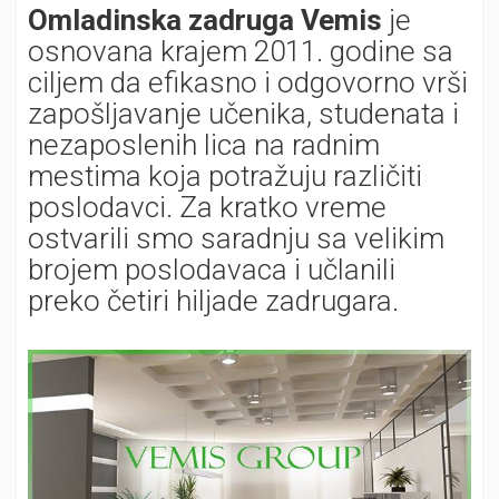
Omladinska zadruga Vemis
je
osnovana krajem 2011. godine sa
ciljem da efikasno i odgovorno vrši
zapošljavanje učenika, studenata i
nezaposlenih lica na radnim
mestima koja potražuju različiti
poslodavci. Za kratko vreme
ostvarili smo saradnju sa velikim
brojem poslodavaca i učlanili
preko četiri hiljade zadrugara.