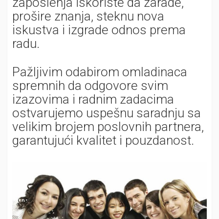
zaposlenja iskoriste da zarade,
prošire znanja, steknu nova
iskustva i izgrade odnos prema
radu.
Pažljivim odabirom omladinaca
spremnih da odgovore svim
izazovima i radnim zadacima
ostvarujemo uspešnu saradnju sa
velikim brojem poslovnih partnera,
garantujući kvalitet i pouzdanost.