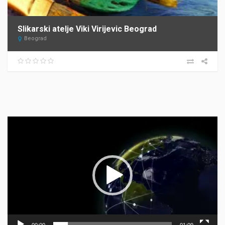
Slikarski atelje Viki Virijevic Beograd
Beograd
Прегледач
видео
записа
00:00
01:09