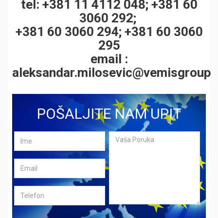
tel: +381 11 4112 048; +381 60
3060 292;
+381 60 3060 294; +381 60 3060
295
email :
aleksandar.milosevic@vemisgroup
POŠALJITE NAM UPIT