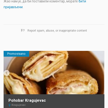
Жао нам је, да би поставили коментар, морате
бити
пријављени
.
Report spam, abuse, or inappropriate content
Promovisano
Pohobar Kragujevac
Kragujevac