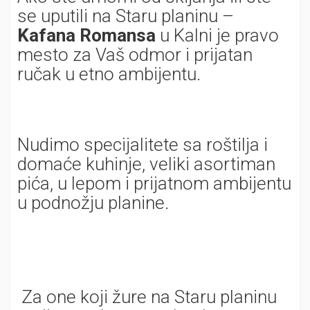
se uputili na Staru planinu –
Kafana Romansa
u Kalni je pravo
mesto za Vaš odmor i prijatan
ručak u etno ambijentu.
Nudimo specijalitete sa roštilja i
domaće kuhinje, veliki asortiman
pića, u lepom i prijatnom ambijentu
u podnožju planine.
Za one koji žure na Staru planinu