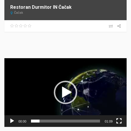
Restoran Durmitor IN Čačak
Čačak
Прегледач
видео
записа
00:00
01:09