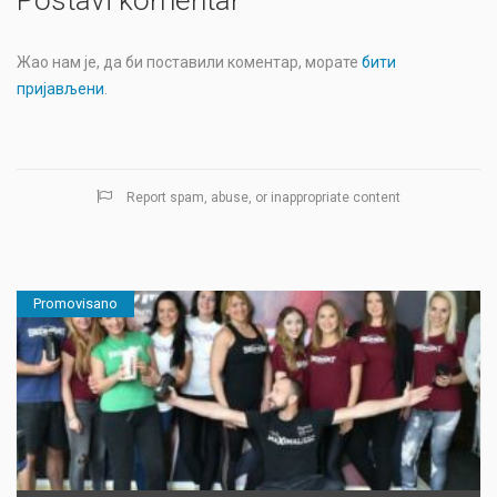
Postavi komentar
Жао нам је, да би поставили коментар, морате
бити
пријављени
.
Report spam, abuse, or inappropriate content
Promovisano