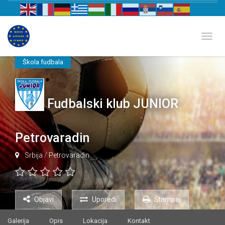
Biznis katalog Evrope
Toggl
Škola fudbala
Fudbalski klub JUNIOR
Petrovaradin
Srbija
/
Petrovaradin
Objavi
Uporedi
Štampaj
Galerija
Opis
Lokacija
Kontakt