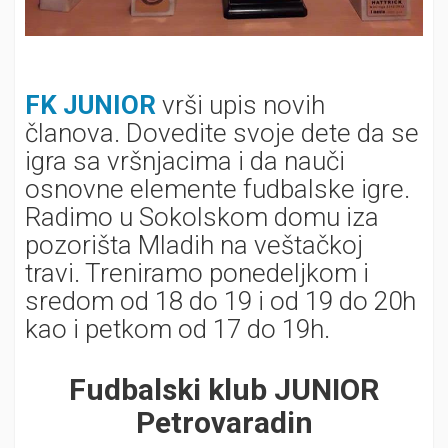
FK JUNIOR
vrši upis novih
članova. Dovedite svoje dete da se
igra sa vršnjacima i da nauči
osnovne elemente fudbalske igre.
Radimo u Sokolskom domu iza
pozorišta Mladih na veštačkoj
travi. Treniramo ponedeljkom i
sredom od 18 do 19 i od 19 do 20h
kao i petkom od 17 do 19h.
Fudbalski klub JUNIOR
Petrovaradin