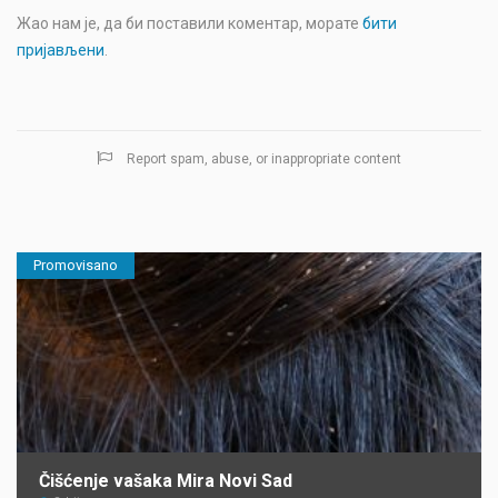
Жао нам је, да би поставили коментар, морате
бити
пријављени
.
Report spam, abuse, or inappropriate content
Promovisano
Čišćenje vašaka Mira Novi Sad