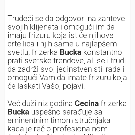
Trudeći se da odgovori na zahteve
svojih klijenata i omogući im da
imaju frizuru koja istiće njihove
crte lica i njih same u najlepšem
svetlu, frizerka
Bucka
konstantno
prati svetske trendove, ali se i trudi
da zadrži svoj jedinstven stil rada i
omogući Vam da imate frizuru koja
će laskati Vašoj pojavi.
Već duži niz godina
Cecina
frizerka
Bucka
uspešno sarađuje sa
eminentnim timom stručnjaka
kada je reč o profesionalnom