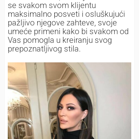
se svakom svom klijentu
maksimalno posveti i osluškujući
pažljivo njegove zahteve, svoje
umeće primeni kako bi svakom od
Vas pomogla u kreiranju svog
prepoznatljivog stila.