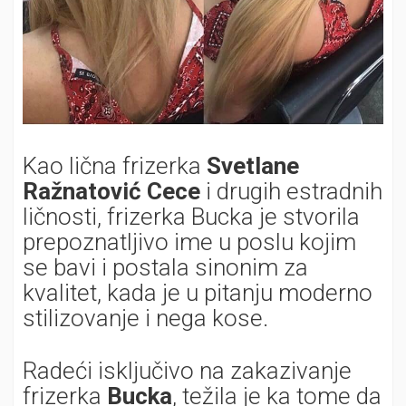
Kao lična frizerka
Svetlane
Ražnatović Cece
i drugih estradnih
ličnosti, frizerka Bucka je stvorila
prepoznatljivo ime u poslu kojim
se bavi i postala sinonim za
kvalitet, kada je u pitanju moderno
stilizovanje i nega kose.
Radeći isključivo na zakazivanje
frizerka
Bucka
, težila je ka tome da