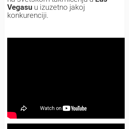
Vegasu
u izuzetno jakoj
konkurenciji.