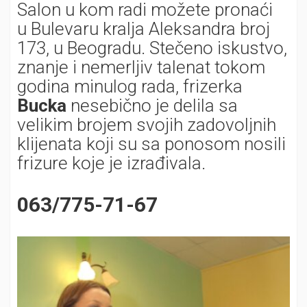
Salon u kom radi možete pronaći
u Bulevaru kralja Aleksandra broj
173, u Beogradu. Stečeno iskustvo,
znanje i nemerljiv talenat tokom
godina minulog rada, frizerka
Bucka
nesebično je delila sa
velikim brojem svojih zadovoljnih
klijenata koji su sa ponosom nosili
frizure koje je izrađivala.
063/775-71-67