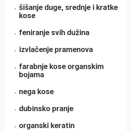
šišanje duge, srednje i kratke
kose
feniranje svih dužina
izvlačenje pramenova
farabnje kose organskim
bojama
nega kose
dubinsko pranje
organski keratin