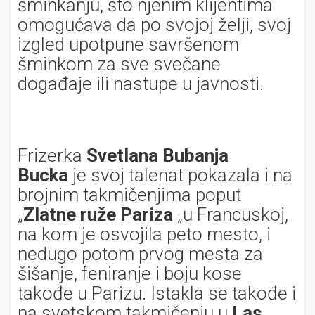
šminkanju, što njenim klijentima
omogućava da po svojoj želji, svoj
izgled upotpune savršenom
šminkom za sve svečane
događaje ili nastupe u javnosti.
Frizerka
Svetlana Bubanja
Bucka
je svoj talenat pokazala i na
brojnim takmičenjima poput
„
Zlatne ruže Pariza
„u Francuskoj,
na kom je osvojila peto mesto, i
nedugo potom prvog mesta za
šišanje, feniranje i boju kose
takođe u Parizu. Istakla se takođe i
na svetskom takmičenju u
Las