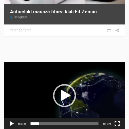
Anticelulit masaža fitnes klub Fit Zemun
Beograd
Прегледач
видео
записа
00:00
01:09