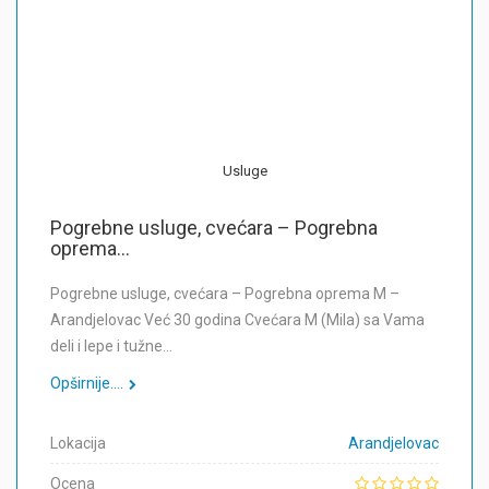
Usluge
Pogrebne usluge, cvećara – Pogrebna
oprema...
Pogrebne usluge, cvećara – Pogrebna oprema M –
Arandjelovac Već 30 godina Cvećara M (Mila) sa Vama
deli i lepe i tužne…
Opširnije....
Lokacija
Arandjelovac
Ocena