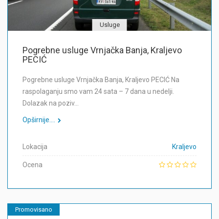
Usluge
Pogrebne usluge Vrnjačka Banja, Kraljevo
PECIĆ
Pogrebne usluge Vrnjačka Banja, Kraljevo PECIĆ Na
raspolaganju smo vam 24 sata – 7 dana u nedelji.
Dolazak na poziv…
Opširnije....
Lokacija
Kraljevo
Ocena
Promovisano