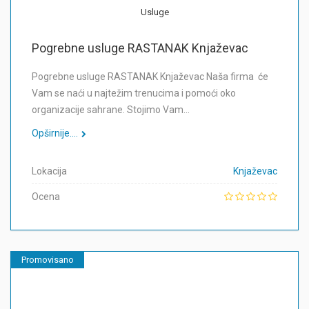
Usluge
Pogrebne usluge RASTANAK Knjaževac
Pogrebne usluge RASTANAK Knjaževac Naša firma će
Vam se naći u najtežim trenucima i pomoći oko
organizacije sahrane. Stojimo Vam…
Opširnije....
Lokacija
Knjaževac
Ocena
Promovisano