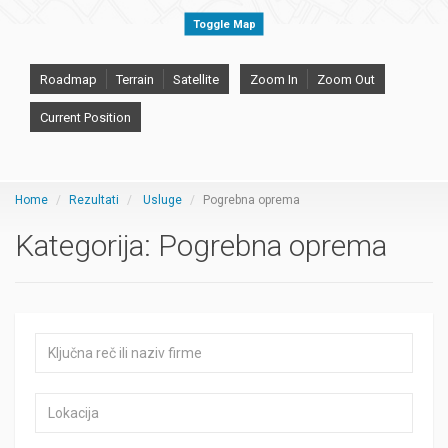
Toggle Map
Roadmap
Terrain
Satellite
Zoom In
Zoom Out
Current Position
Home
Rezultati
Usluge
Pogrebna oprema
Kategorija:
Pogrebna oprema