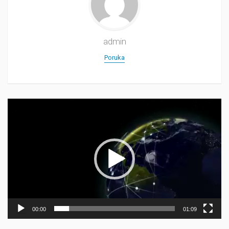
admin
Poruka
Прегледач
видео
записа
00:00
01:09