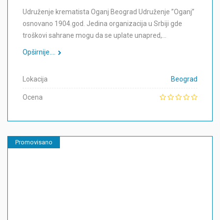
Udruženje krematista Oganj Beograd Udruženje ”Oganj”
osnovano 1904.god. Jedina organizacija u Srbiji gde
troškovi sahrane mogu da se uplate unapred,…
Opširnije....
Lokacija
Beograd
Ocena
Promovisano