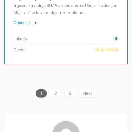
trgovinska radnja SUZA sa sedistem u Ubu, ulica Josipa
Majera 2 se bavi prodajom kompletne…
Opširnije....
Lokacija
Ub
Ocena
1
2
3
Next