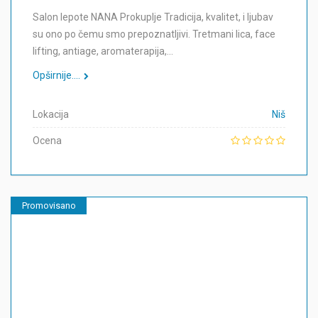
Salon lepote NANA Prokuplje Tradicija, kvalitet, i ljubav
su ono po čemu smo prepoznatljivi. Tretmani lica, face
lifting, antiage, aromaterapija,…
Opširnije....
Lokacija
Niš
Ocena
Promovisano