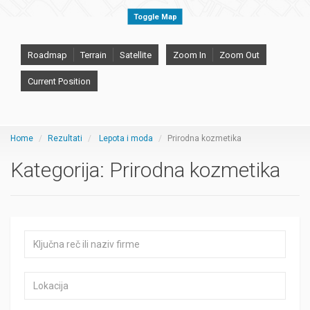
Toggle Map
Roadmap
Terrain
Satellite
Zoom In
Zoom Out
Current Position
Home
Rezultati
Lepota i moda
Prirodna kozmetika
Kategorija:
Prirodna kozmetika