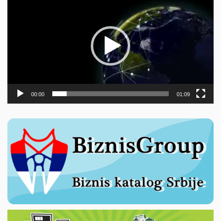
видео
записа
00:00
01:09