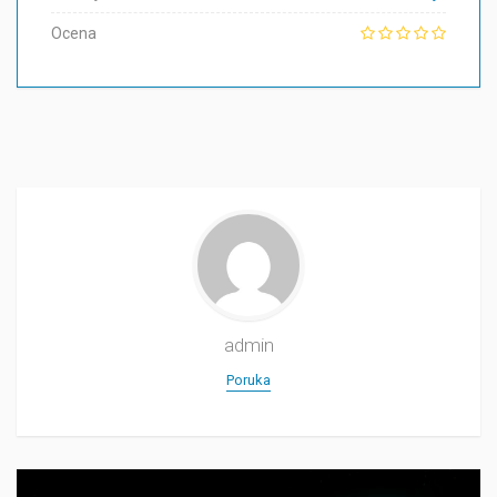
Ocena
admin
Poruka
Прегледач