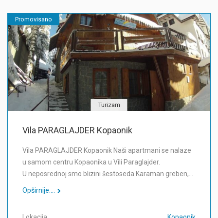
Promovisano
Turizam
Vila PARAGLAJDER Kopaonik
Vila PARAGLAJDER Kopaonik Naši apartmani se nalaze
u samom centru Kopaonika u Vili Paraglajder.
U neposrednoj smo blizini šestoseda Karaman greben,…
Opširnije....
Lokacija
Kopaonik