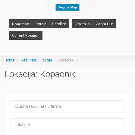
Toggle Map
Roadmap
Terrain
Satellite
Zoom In
Zoom Out
Current Position
Home
Rezultati
Srbija
Kopaonik
Lokacija:
Kopaonik