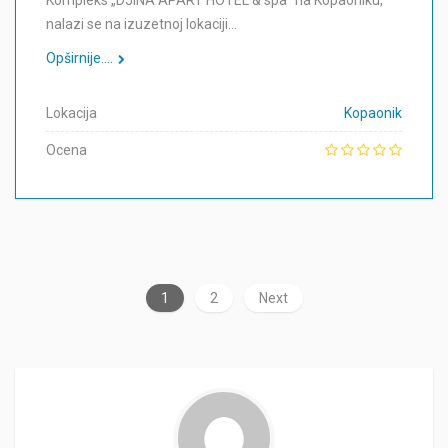
Kompleks „DJINA APART HOTEL & spa“ na Kopaoniku,
nalazi se na izuzetnoj lokaciji…
Opširnije....
Lokacija
Kopaonik
Ocena
1
2
Next