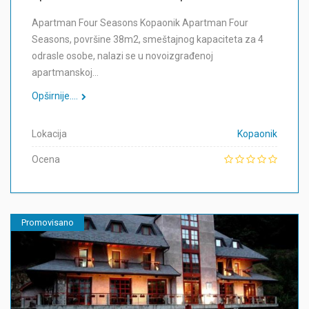
Apartman Four Seasons Kopaonik Apartman Four
Seasons, površine 38m2, smeštajnog kapaciteta za 4
odrasle osobe, nalazi se u novoizgrađenoj
apartmanskoj…
Opširnije....
Lokacija
Kopaonik
Ocena
Promovisano