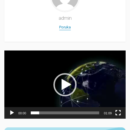
admin
Poruka
Прегледач
видео
записа
00:00
01:09