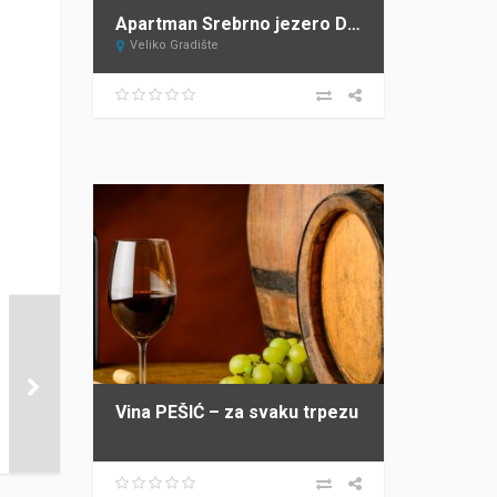
Apartman Srebrno jezero DAVIDOVIĆ
Veliko Gradište
Vina PEŠIĆ – za svaku trpezu