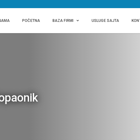
NAMA
POČETNA
BAZA FIRMI
USLUGE SAJTA
KON
opaonik