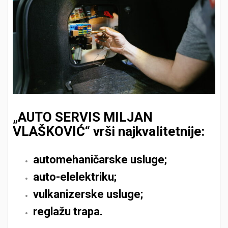
„AUTO SERVIS MILJAN
VLAŠKOVIĆ“ vrši najkvalitetnije:
automehaničarske usluge;
auto-elelektriku;
vulkanizerske usluge;
reglažu trapa.