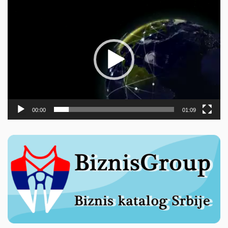
Прегледач
видео
записа
00:00
01:09