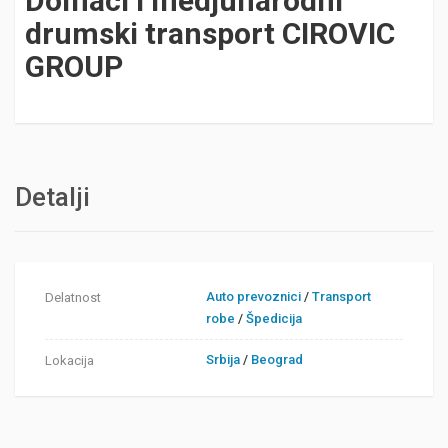
Domaci i medjunarodni
drumski transport CIROVIC
GROUP
Detalji
Auto prevoznici
/
Transport
Delatnost
robe
/
Špedicija
Srbija
/
Beograd
Lokacija