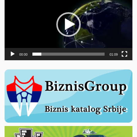
записа
00:00
01:09