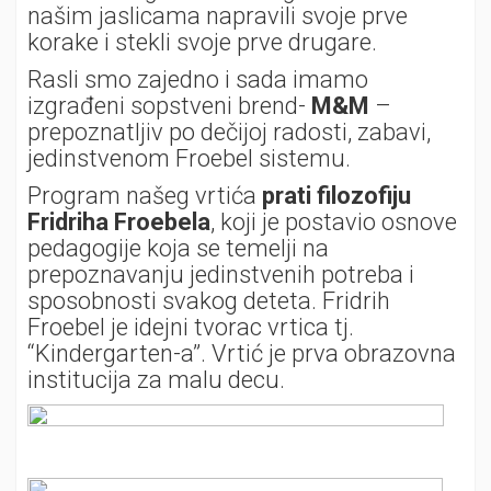
našim jaslicama napravili svoje prve
korake i stekli svoje prve drugare.
Rasli smo zajedno i sada imamo
izgrađeni sopstveni brend-
M&M
–
prepoznatljiv po dečijoj radosti, zabavi,
jedinstvenom Froebel sistemu.
Program našeg vrtića
prati filozofiju
Fridriha Froebela
, koji je postavio osnove
pedagogije koja se temelji na
prepoznavanju jedinstvenih potreba i
sposobnosti svakog deteta. Fridrih
Froebel je idejni tvorac vrtica tj.
“Kindergarten-a”. Vrtić je prva obrazovna
institucija za malu decu.