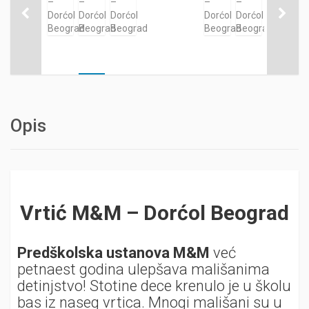
Opis
Vrtić M&M – Dorćol Beograd
Predškolska ustanova M&M
već
petnaest godina ulepšava mališanima
detinjstvo! Stotine dece krenulo je u školu
bas iz naseg vrtica. Mnogi mališani su u