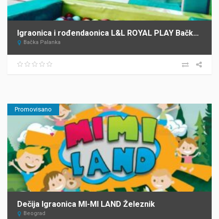
Igraonica i rođendaonica L&L ROYAL PLAY Bačka Palanka
Bačka Palanka
Promovisano
Dečija Igraonica MI-MI LAND Železnik
Beograd