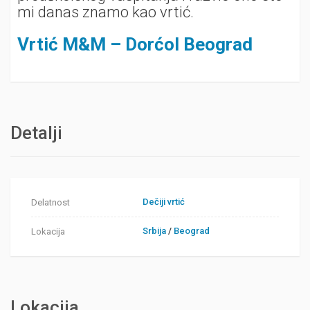
mi danas znamo kao vrtić.
Vrtić M&M – Dorćol Beograd
Detalji
Dečiji vrtić
Delatnost
Srbija
/
Beograd
Lokacija
Lokacija