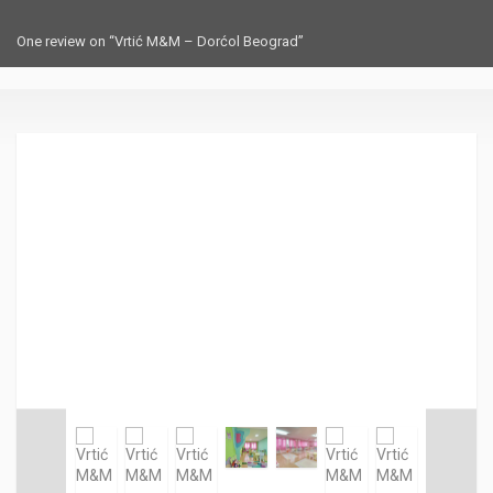
One review on “Vrtić M&M – Dorćol Beograd”