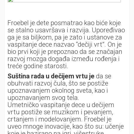
Froebel je dete posmatrao kao biće koje
se stalno usavršava i razvija. Upoređivao
ga je sa biljkom, pa je zato i ustanove za
vaspitanje dece nazvao “dečiji vrt”. On je
bio prvi koji je prepoznao da se značajan
razvoj mozga događa između rođenja i
treće godine starosti.
Suština rada u dečijem vrtu je
da se
obuhvati razvoj čula, što se postiže
upoznavanjem okolnog sveta, kao i
upoznavanjem svog tela.
Umetničko vaspitanje dece u dečijem
vrtu postiže se muzikom i pevanjem,
crtanjem i modelovanjem. Froebel je
uveo mnoge inovacije, kao što su: učenje
koje je bazirano na igri, višestruke