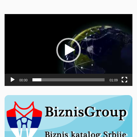
Прегледач
видео
записа
00:00
01:09