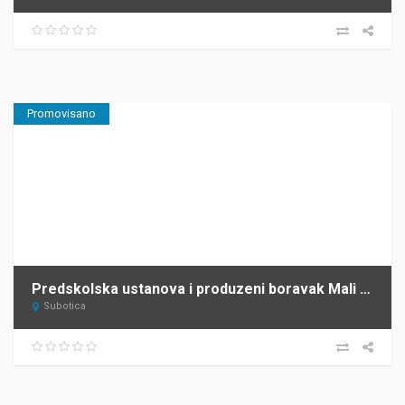
Promovisano
Predskolska ustanova i produzeni boravak Mali talenti Subotica
Subotica