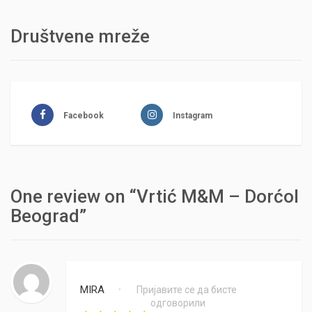
Društvene mreže
Facebook
Instagram
One review on “Vrtić M&M – Dorćol
Beograd”
MIRA
Пријавите се да бисте
•
одговорили