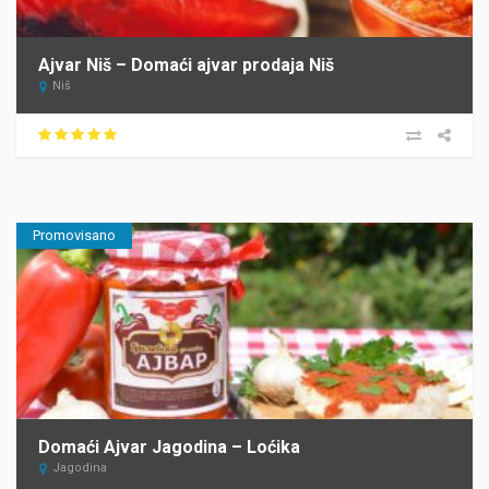
Ajvar Niš – Domaći ajvar prodaja Niš
Niš
Promovisano
Domaći Ajvar Jagodina – Loćika
Jagodina