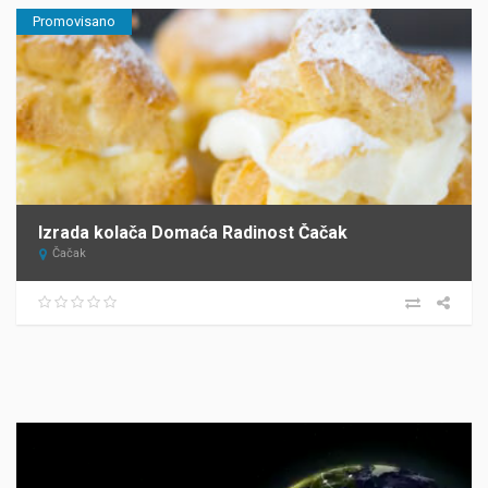
Promovisano
Izrada kolača Domaća Radinost Čačak
Čačak
Прегледач
видео
записа