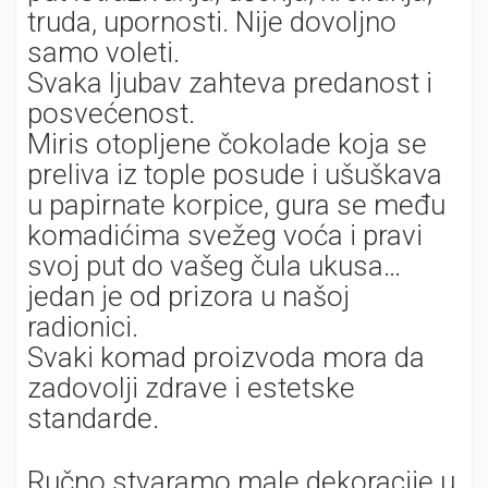
truda, upornosti. Nije dovoljno
samo voleti.
Svaka ljubav zahteva predanost i
posvećenost.
Miris otopljene čokolade koja se
preliva iz tople posude i ušuškava
u papirnate korpice, gura se među
komadićima svežeg voća i pravi
svoj put do vašeg čula ukusa…
jedan je od prizora u našoj
radionici.
Svaki komad proizvoda mora da
zadovolji zdrave i estetske
standarde.
Ručno stvaramo male dekoracije u