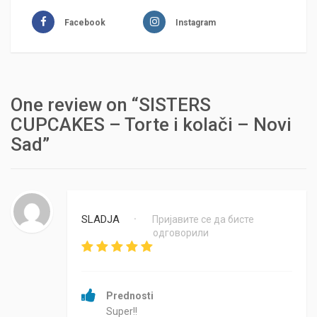
Facebook
Instagram
One review on “SISTERS
CUPCAKES – Torte i kolači – Novi
Sad”
SLADJA
Пријавите се да бисте
•
одговорили
Prednosti
Super!!