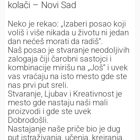
kolači – Novi Sad
Neko je rekao: „Izaberi posao koji
voliš i više nikada u životu ni jedan
dan nećeš morati da radiš“.
Naš posao je stvaranje neodoljivih
zalogaja čiji čarobni sastojci i
kombinacije mirišu na „Još“ i uvek
vas vraćaju na isto mesto gde ste
nas prvi put sreli.
Stvaranje, Ljubav i Kreativnost je
mesto gde nastaju naši mali
proizvodi i gde ste uvek
Dobrodošli.
Nastajanje naše priče bio je dug
put istraživanja, učenja, kreiranja,