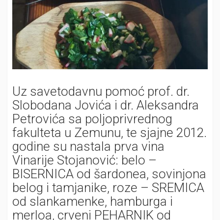
Uz savetodavnu pomoć prof. dr.
Slobodana Jovića i dr. Aleksandra
Petrovića sa poljoprivrednog
fakulteta u Zemunu, te sjajne 2012.
godine su nastala prva vina
Vinarije Stojanović: belo –
BISERNICA od šardonea, sovinjona
belog i tamjanike, roze – SREMICA
od slankamenke, hamburga i
merloa, crveni PEHARNIK od