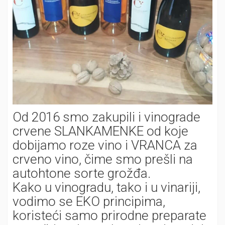
Od 2016 smo zakupili i vinograde
crvene SLANKAMENKE od koje
dobijamo roze vino i VRANCA za
crveno vino, čime smo prešli na
autohtone sorte grožđa.
Kako u vinogradu, tako i u vinariji,
vodimo se EKO principima,
koristeći samo prirodne preparate