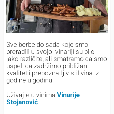
Sve berbe do sada koje smo
preradili u svojoj vinariji su bile
jako različite, ali smatramo da smo
uspeli da zadržimo približan
kvalitet i prepoznatljiv stil vina iz
godine u godinu.
Uživajte u vinima
Vinarije
Stojanović
.