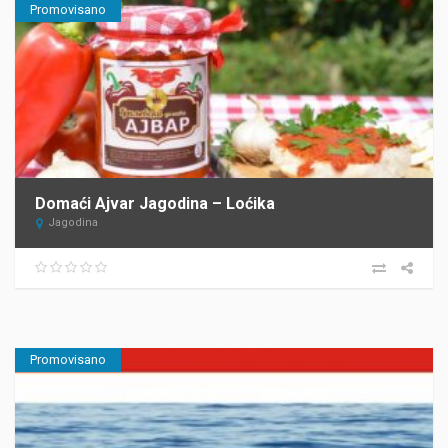
Promovisano
Domaći Ajvar Jagodina – Loćika
Jagodina
Promovisano