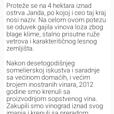
Proteže se na 4 hektara iznad
ostrva Janda, po kojoj i ceo taj kraj
nosi naziv. Na celom ovom potezu
se oduvek gajila vinova loza zbog
blage klime, stalno prisutne ruže
vetrova i karakteritičnog lesnog
zemljišta.
Nakon desetogodišnjeg
somelierskoj iskustva i saradnje
sa većinom domaćih, i većim
brojem inostranih vinara, 2012
godine smo krenuli sa
proizvodnjom sopstvenog vina.
Zakupili smo vinograd iznad svog
imanja i krenuli sa preradom