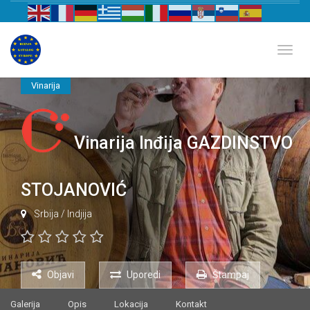
Biznis katalog Evrope
Toggl
Vinarija
Vinarija Inđija GAZDINSTVO
STOJANOVIĆ
Srbija
/
Indjija
Objavi
Uporedi
Štampaj
Galerija
Opis
Lokacija
Kontakt