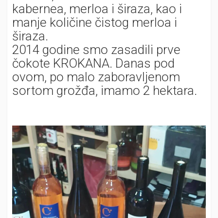
kabernea, merloa i širaza, kao i
manje količine čistog merloa i
širaza.
2014 godine smo zasadili prve
čokote KROKANA. Danas pod
ovom, po malo zaboravljenom
sortom grožđa, imamo 2 hektara.