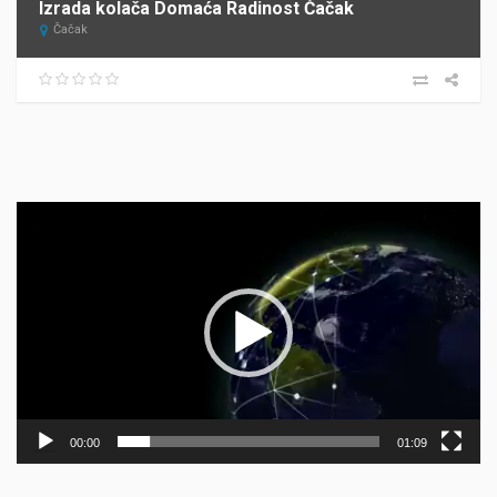
Izrada kolača Domaća Radinost Čačak
Čačak
Прегледач
видео
записа
00:00
01:09