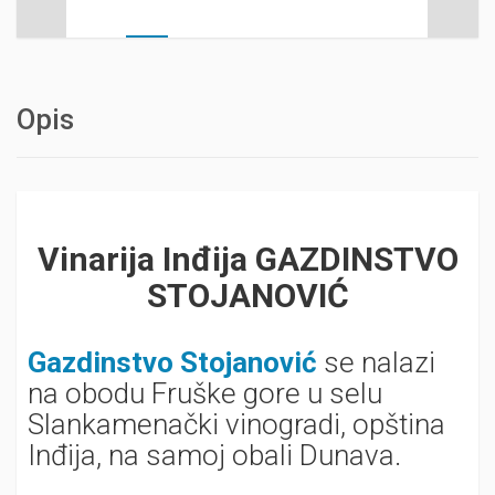
Opis
Vinarija Inđija GAZDINSTVO
STOJANOVIĆ
Gazdinstvo Stojanović
se nalazi
na obodu Fruške gore u selu
Slankamenački vinogradi, opština
Inđija, na samoj obali Dunava.