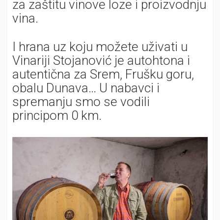
za zaštitu vinove loze i proizvodnju
vina.
I hrana uz koju možete uživati u
Vinariji Stojanović je autohtona i
autentična za Srem, Frušku goru,
obalu Dunava… U nabavci i
spremanju smo se vodili
principom 0 km.