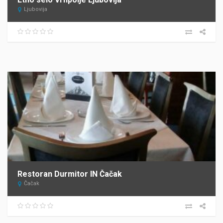
Ljubovija
Restoran Durmitor IN Čačak
Čačak