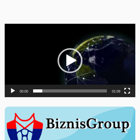
Прегледач
видео
записа
00:00
01:09