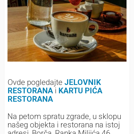
Ovde pogledajte
JELOVNIK
RESTORANA
i
KARTU PIĆA
RESTORANA
Na petom spratu zgrade, u sklopu
našeg objekta i restorana na istoj
adresi, Borča, Ranka Miljića 46,