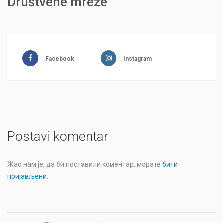
Društvene mreže
Facebook
Instagram
Postavi komentar
Жао нам је, да би поставили коментар, морате
бити
пријављени
.