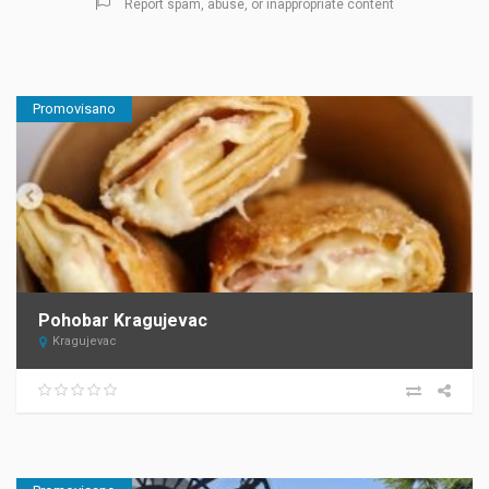
Report spam, abuse, or inappropriate content
Promovisano
Pohobar Kragujevac
Kragujevac