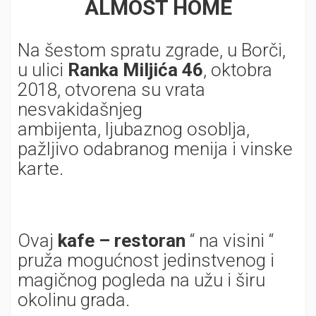
ALMOST HOME
Na šestom spratu zgrade, u Borči,
u ulici
Ranka Miljića 46
, oktobra
2018, otvorena su vrata
nesvakidašnjeg
ambijenta, ljubaznog osoblja,
pažljivo odabranog menija i vinske
karte.
Ovaj
kafe – restoran
“ na visini “
pruža mogućnost jedinstvenog i
magičnog pogleda na užu i širu
okolinu grada.