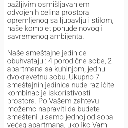
pažljivim osmišljavanjem
odvojenih celina prostora
opremljenog sa ljubavlju i stilom, i
naše komplet ponude novog i
savremenog ambijenta.
Naše smeštajne jedinice
obuhvataju : 4 porodične sobe, 2
apartmana sa kuhinjom, jednu
dvokrevetnu sobu. Ukupno 7
smeštajnih jedinica nude različite
kombinacije iskoristivosti
prostora. Po Vašem zahtevu
možemo napraviti da budete
smešteni u samo jednoj od soba
većeg apartmana, ukoliko Vam