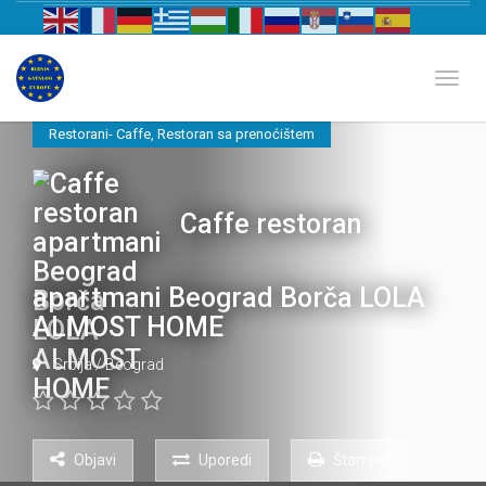
Biznis katalog Evrope
Toggl
Restorani- Caffe
,
Restoran sa prenoćištem
Caffe restoran
apartmani Beograd Borča LOLA
ALMOST HOME
Srbija
/
Beograd
Objavi
Uporedi
Štampaj