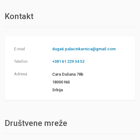
Kontakt
E-mail
duga6.palacinkarnica@gmail.com
Telefon
+381 61 229 34 52
Adresa
Cara Dušana 78b
18000 Niš
Srbija
Društvene mreže