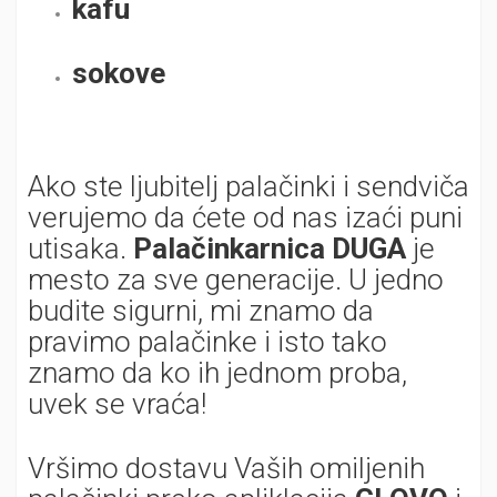
kafu
sokove
Ako ste ljubitelj palačinki i sendviča
verujemo da ćete od nas izaći puni
utisaka.
Palačinkarnica DUGA
je
mesto za sve generacije. U jedno
budite sigurni, mi znamo da
pravimo palačinke i isto tako
znamo da ko ih jednom proba,
uvek se vraća!
Vršimo dostavu Vaših omiljenih