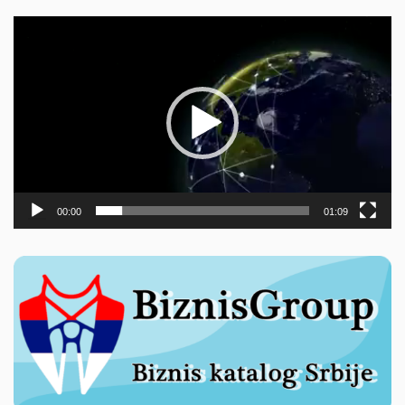
Прегледач
видео
записа
00:00
01:09