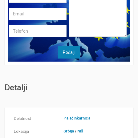
Detalji
Palačinkarnica
Delatnost
Srbija
/
Niš
Lokacija