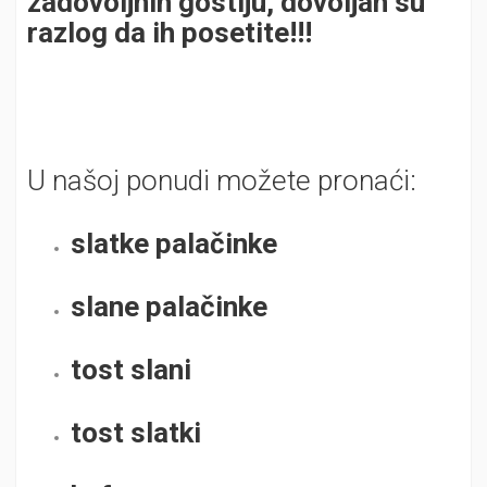
zadovoljnih gostiju, dovoljan su
razlog da ih posetite!!!
U našoj ponudi možete pronaći:
slatke palačinke
slane palačinke
tost slani
tost slatki