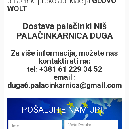
palačinki preko apliklacija
GLOVO
i
WOLT
.
Dostava palačinki Niš
PALAČINKARNICA DUGA
Za više informacija, možete nas
kontaktirati na:
tel: +381 61 229 34 52
email :
duga6.palacinkarnica@gmail.com
POŠALJITE NAM UPIT