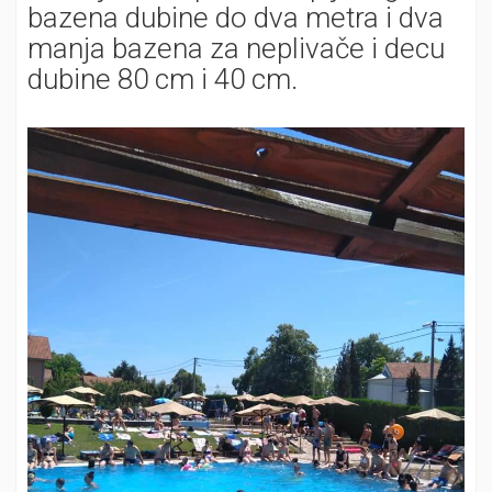
bazena dubine do dva metra i dva
manja bazena za neplivače i decu
dubine 80 cm i 40 cm.