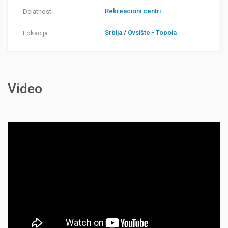
Rekreacioni centri
Delatnost
Srbija
/
Ovsište - Topola
Lokacija
Video