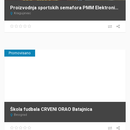
Proizvodnja sportskih semafora PMM Elektronika Kragujevac
Kragujevac
Promovisano
Škola fudbala CRVENI ORAO Batajnica
Beograd