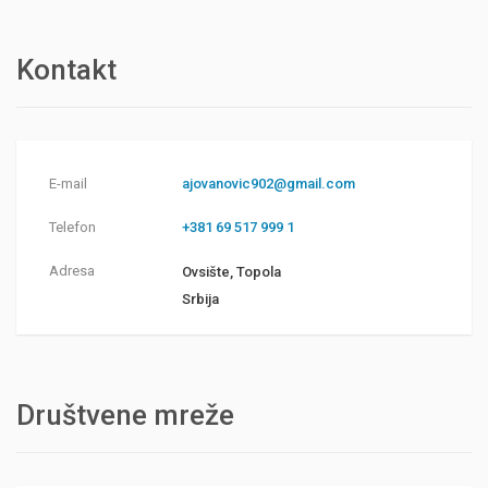
Kontakt
E-mail
ajovanovic902@gmail.com
Telefon
+381 69 517 999 1
Adresa
Ovsište, Topola
Srbija
Društvene mreže