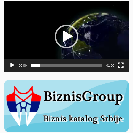
Прегледач
видео
записа
00:00
01:09