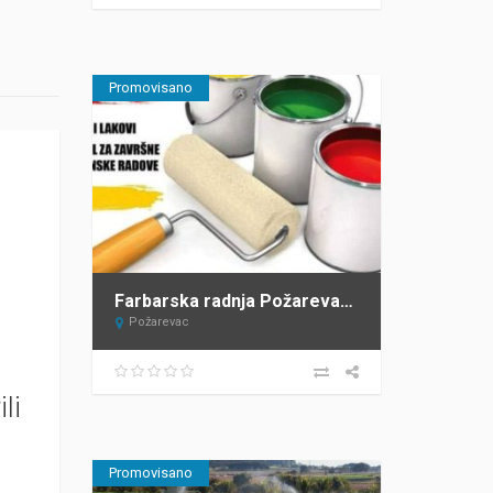
Promovisano
Farbarska radnja Požarevac LEKA COLOR
Požarevac
li
Promovisano