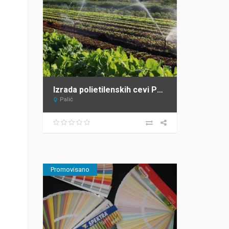
Izrada polietilenskih cevi Panon Plast Palić
Palić
Promovisano