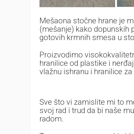
Mešaona stočne hrane je m
(mešanje) kako dopunskih pr
gotovih krmnih smesa u stoč
Proizvodimo visokokvalitetn
hranilice od plastike i nerđaj
vlažnu ishranu i hranilice za
Sve što vi zamislite mi t
svoj rad i trud da bi naše m
radom.