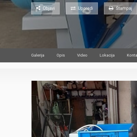
Objavi
Uporedi
Štampaj
Galerija
Opis
Video
Lokacija
Konta