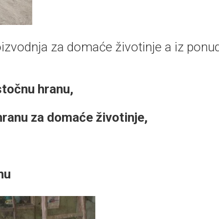
izvodnja za domaće životinje a iz ponu
stočnu hranu,
hranu za domaće životinje,
nu