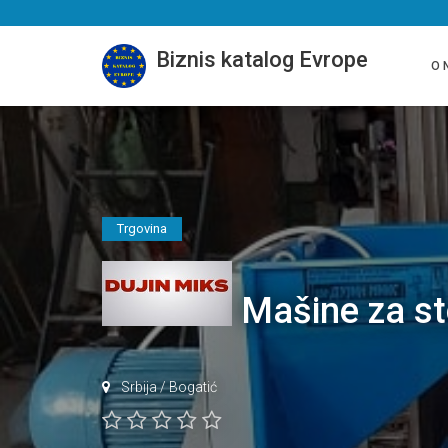
Biznis katalog Evrope
O 
Trgovina
Mašine za st
Srbija
/
Bogatić