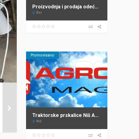
Proizvodnja i prodaja odeće Verona Hit Jeans
Bor
Promovisano
Traktorske prskalice Niš AGRON MAG DOO
Niš