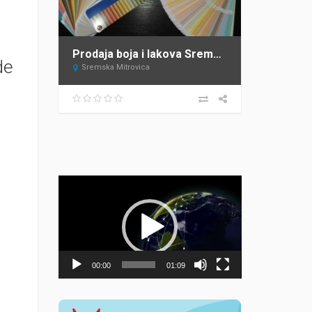
Prodaja boja i lakova Sremska Mitrovica DECOR STORE
de
Sremska Mitrovica
Прегледач
видео
записа
00:00
01:09