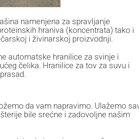
ašina namenjena za spravljanje
oteinskih hraniva (koncentrata) tako i
arskoj i živinarskoj proizvodnji.
e automatske hranilice za svinje i
ućeg čelika. Hranilice za tov za suvu i
 prasad.
o možemo da vam napravimo. Ulažemo sa
ušterije bile srećne i zadovoljne našim