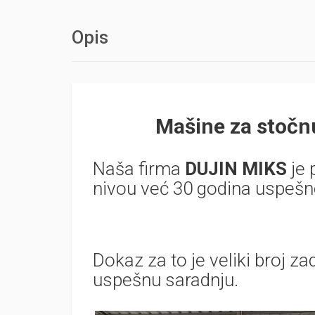
Opis
Mašine za stočn
Naša firma
DUJIN MIKS
je
nivou već 30 godina uspešn
Dokaz za to je veliki broj za
uspešnu saradnju.