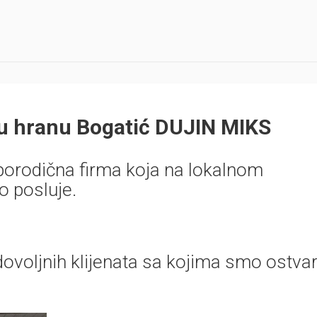
u hranu Bogatić DUJIN MIKS
 porodična firma koja na lokalnom
o posluje.
dovoljnih klijenata sa kojima smo ostvari