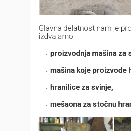
Glavna delatnost nam je pro
izdvajamo:
proizvodnja mašina za 
mašina koje proizvode 
hranilice za svinje,
mešaona za stočnu hra