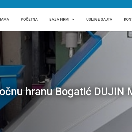
NAMA
POČETNA
BAZA FIRMI
USLUGE SAJTA
KON
očnu hranu Bogatić DUJIN 