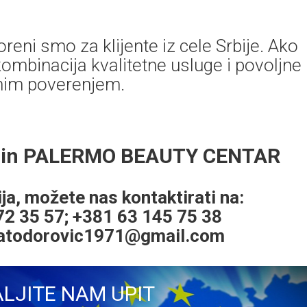
reni smo za klijente iz cele Srbije. Ako
ombinacija kvalitetne usluge i povoljne
nim poverenjem.
aćin PALERMO BEAUTY CENTAR
ja, možete nas kontaktirati na:
72 35 57; +381 63 145 75 38
atodorovic1971@gmail.com
LJITE NAM UPIT