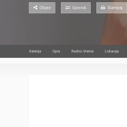
Objavi
Uporedi
Štampaj
Galerija
Opis
Radno Vreme
Lokacija