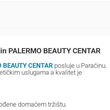
aćin PALERMO BEAUTY CENTAR
 BEAUTY CENTAR
posluje u Paraćinu.
tičkim uslugama a kvalitet je
gođene domaćem tržištu.