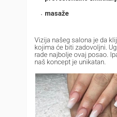
masaže
Vizija našeg salona je da 
kojima će biti zadovoljni. U
rade najbolje ovaj posao. I
naš koncept je unikatan.