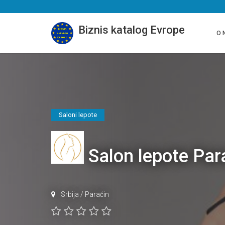
Biznis katalog Evrope
O 
Saloni lepote
Salon lepote P
Srbija
/
Paraćin