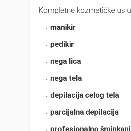
Kompletne kozmetičke uslu
manikir
pedikir
nega lica
nega tela
depilacija celog tela
parcijalna depilacija
profesionalno šminkanj