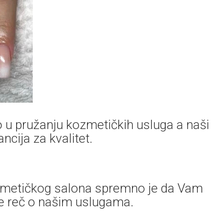
 u pružanju kozmetičkih usluga a naši
cija za kvalitet.
zmetičkog salona spremno je da Vam
je reč o našim uslugama.