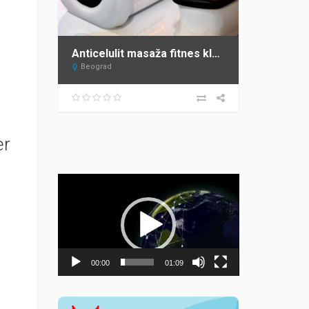
Anticelulit masaža fitnes klub Fit Zemun
Beograd
er
Прегледач
видео
записа
00:00
01:09