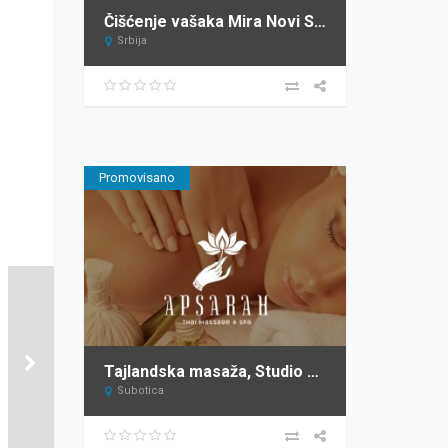
Čišćenje vašaka Mira Novi Sad
Srbija
Promovisano
Tajlandska masaža, Studio za masažu Subotica APSARAH
Subotica