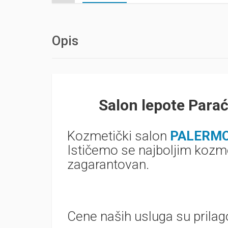
Opis
Salon lepote Par
Kozmetički salon
PALERMO
Ističemo se najboljim kozme
zagarantovan.
Cene naših usluga su prila