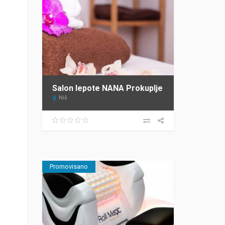
Salon lepote NANA Prokuplje
Niš
Promovisano