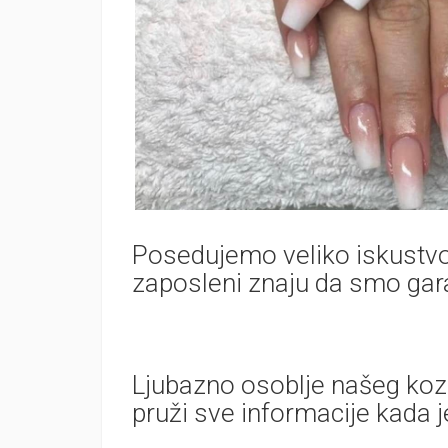
Posedujemo veliko iskustvo
zaposleni znaju da smo garan
Ljubazno osoblje našeg ko
pruži sve informacije kada 