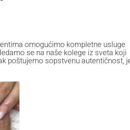
klijentima omogućimo kompletne usluge
gledamo se na naše kolege iz sveta koji
pak poštujemo sopstvenu autentičnost, j