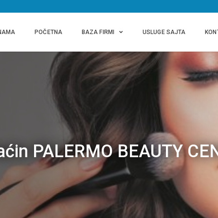
NAMA
POČETNA
BAZA FIRMI
USLUGE SAJTA
KON
araćin PALERMO BEAUTY CE