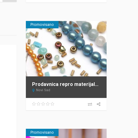
Promovisano
Prodavnica repro materijala za izradu nakita Novi Sad IMELA ONLINE
Novi Sad
Promovisano