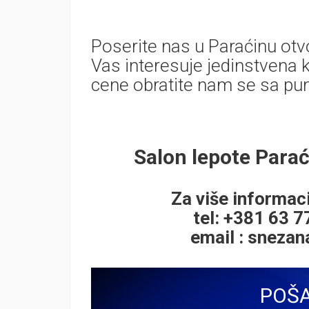
Poserite nas u Paraćinu otvo
Vas interesuje jedinstvena k
cene obratite nam se sa pu
Salon lepote Par
Za više informaci
tel: +381 63 7
email :
snezan
POŠA