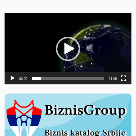
Прегледач
видео
записа
00:00
01:09