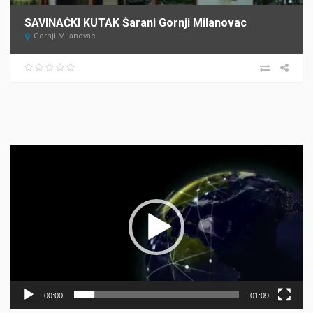
SAVINAČKI KUTAK Šarani Gornji Milanovac
Gornji Milanovac
Прегледач
видео
записа
00:00
01:09