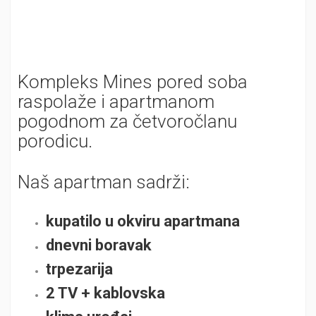
Kompleks Mines pored soba
raspolaže i apartmanom
pogodnom za četvoročlanu
porodicu.
Naš apartman sadrži:
kupatilo u okviru apartmana
dnevni boravak
trpezarija
2 TV + kablovska