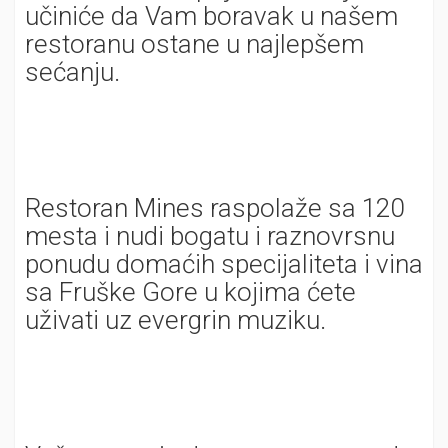
učiniće da Vam boravak u našem
restoranu ostane u najlepšem
sećanju.
Restoran Mines raspolaže sa 120
mesta i nudi bogatu i raznovrsnu
ponudu domaćih specijaliteta i vina
sa Fruške Gore u kojima ćete
uživati uz evergrin muziku.