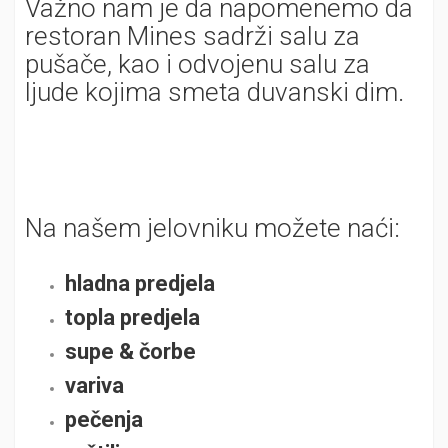
Važno nam je da napomenemo da
restoran Mines sadrži salu za
pušače, kao i odvojenu salu za
ljude kojima smeta duvanski dim.
Na našem jelovniku možete naći:
hladna predjela
topla predjela
supe & čorbe
variva
pečenja