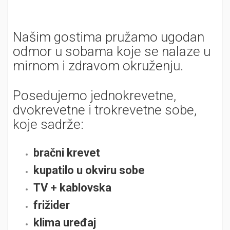
Našim gostima pružamo ugodan
odmor u sobama koje se nalaze u
mirnom i zdravom okruženju.
Posedujemo jednokrevetne,
dvokrevetne i trokrevetne sobe,
koje sadrže:
bračni krevet
kupatilo u okviru sobe
TV + kablovska
frižider
klima uređaj