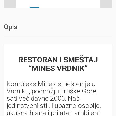
Opis
RESTORAN I SMEŠTAJ
“MINES VRDNIK“
Kompleks Mines smešten je u
Vrdniku, podnožju Fruške Gore,
sad već davne 2006. Naš
jedinstveni stil, ljubazno osoblje,
ukusna hrana i prijatan ambijent