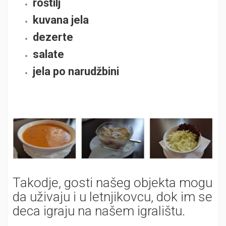
roštilj
kuvana jela
dezerte
salate
jela po narudžbini
Takodje, gosti našeg objekta mogu
da uživaju i u letnjikovcu, dok im se
deca igraju na našem igralištu.