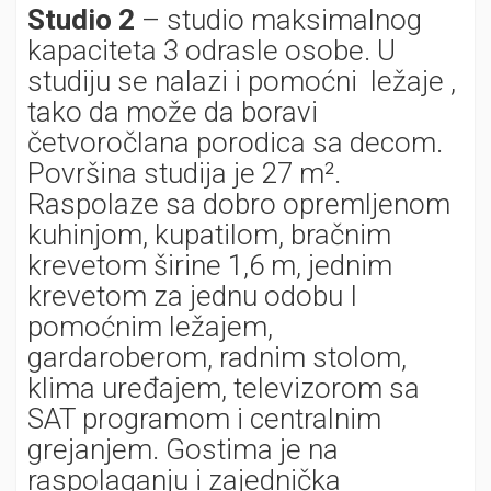
Studio 2
– studio maksimalnog
kapaciteta 3 odrasle osobe. U
studiju se nalazi i pomoćni ležaje ,
tako da može da boravi
četvoročlana porodica sa decom.
Površina studija je 27 m².
Raspolaze sa dobro opremljenom
kuhinjom, kupatilom, bračnim
krevetom širine 1,6 m, jednim
krevetom za jednu odobu I
pomoćnim ležajem,
gardaroberom, radnim stolom,
klima uređajem, televizorom sa
SAT programom i centralnim
grejanjem. Gostima je na
raspolaganju i zajednička