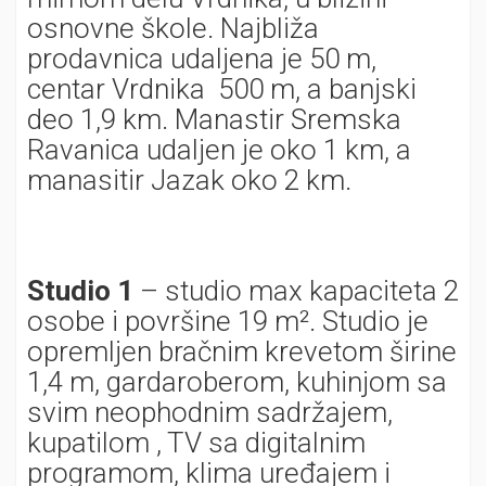
osnovne škole. Najbliža
prodavnica udaljena je 50 m,
centar Vrdnika 500 m, a banjski
deo 1,9 km. Manastir Sremska
Ravanica udaljen je oko 1 km, a
manasitir Jazak oko 2 km.
Studio 1
– studio max kapaciteta 2
osobe i površine 19 m². Studio je
opremljen bračnim krevetom širine
1,4 m, gardaroberom, kuhinjom sa
svim neophodnim sadržajem,
kupatilom , TV sa digitalnim
programom, klima uređajem i