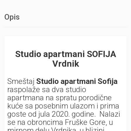
Opis
Studio apartmani SOFIJA
Vrdnik
Smeštaj
Studio apartmani Sofija
raspolaže sa dva studio
apartmana na spratu porodične
kuće sa posebnim ulazom i prima
goste od jula 2020. godine. Nalazi
se na obroncima Fruške Gore, u
mirnom delu Vrdnika, u blizini