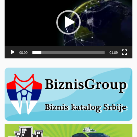
записа
00:00
01:09