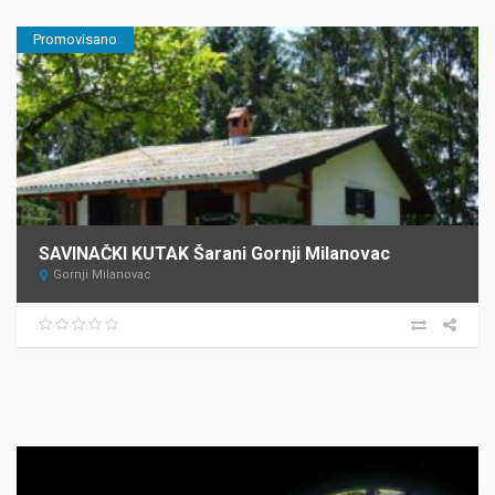
Promovisano
SAVINAČKI KUTAK Šarani Gornji Milanovac
Gornji Milanovac
Прегледач
видео