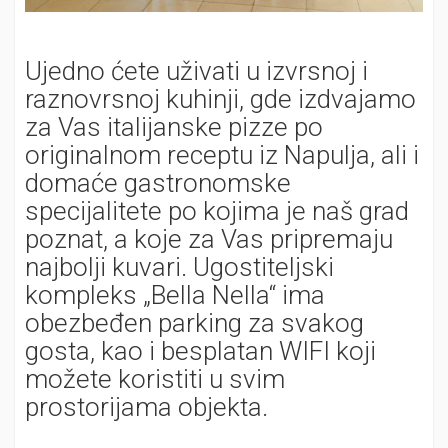
Ujedno ćete uživati u izvrsnoj i
raznovrsnoj kuhinji, gde izdvajamo
za Vas italijanske pizze po
originalnom receptu iz Napulja, ali i
domaće gastronomske
specijalitete po kojima je naš grad
poznat, a koje za Vas pripremaju
najbolji kuvari. Ugostiteljski
kompleks „Bella Nella“ ima
obezbeđen parking za svakog
gosta, kao i besplatan WIFI koji
možete koristiti u svim
prostorijama objekta.