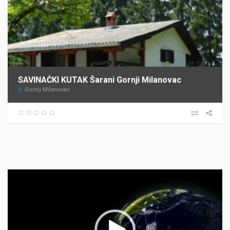
SAVINAČKI KUTAK Šarani Gornji Milanovac
Gornji Milanovac
Прегледач
видео
записа