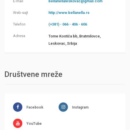
E-mail
bellanellaleskovac@gmail.com
Web-sajt
http://www.bellanella.rs
Telefon
(+381) - 066 - 406 - 606
Adresa
Tome Kostića bb, Bratmilovce,
Leskovac, Srbija
Društvene mreže
Facebook
Instagram
YouTube