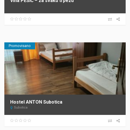
Vina PEŠIĆ – za svaku trpezu
Promovisano
Hostel ANTON Subotica
Subotica