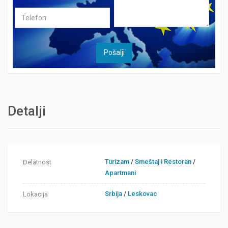
Detalji
Turizam
/
Smeštaj i Restoran
/
Delatnost
Apartmani
Srbija
/
Leskovac
Lokacija