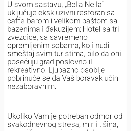
U svom sastavu, „Bella Nella“
uključuje ekskluzivni restoran sa
caffe-barom i velikom baštom sa
bazenima i đakuzijem; Hotel sa tri
zvezdice, sa savremeno
opremljenim sobama, koji nudi
smeštaj svim turistima, bilo da oni
posećuju grad poslovno ili
rekreativno. Ljubazno osoblje
pobrinuće se da Vaš boravak učini
nezaboravnim.
Ukoliko Vam je potreban odmor od
svakodnevnog stresa, mir i tišina,