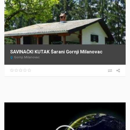
SAVINAČKI KUTAK Šarani Gornji Milanovac
Gornji Milanovac
Прегледач
видео
записа