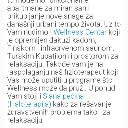
to moderno funkcionalne
apartmane za miran san i
prikupljanje nove snage za
današnji urbani tempo života. Uz to
Vam nudimo i
Wellness Centar
koji
je opremljen đakuzi kadom,
Finskom i infracrvenom saunom,
Turskim Kupatilom i prostorom za
relaksaciju. Takođe vam je na
raspolaganju naš fizioterapeut koji
Vas može uputiti u programe što
Wellness može da pruži. U ponudi
Vam stoji i
Slana pećina
(Haloterapija)
kako za rešavanje
zdravstvenih problema tako i za
relaksaciju.