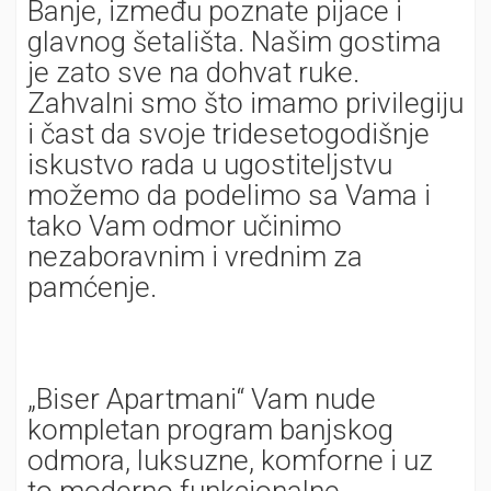
Banje, između poznate pijace i
glavnog šetališta. Našim gostima
je zato sve na dohvat ruke.
Zahvalni smo što imamo privilegiju
i čast da svoje tridesetogodišnje
iskustvo rada u ugostiteljstvu
možemo da podelimo sa Vama i
tako Vam odmor učinimo
nezaboravnim i vrednim za
pamćenje.
„Biser Apartmani“ Vam nude
kompletan program banjskog
odmora, luksuzne, komforne i uz