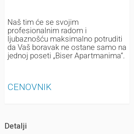
Naš tim će se svojim
profesionalnim radom i
ljubaznošću maksimalno potruditi
da Vaš boravak ne ostane samo na
jednoj poseti „Biser Apartmanima“.
CENOVNIK
Detalji