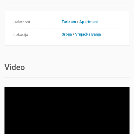
Turizam
/
Apartmani
Delatnost
Srbija
/
Vrnjačka Banja
Lokacija
Video