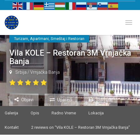
Biznis katalog Evrope
Toggl
Turizam
,
Apartmani
,
Smeštaj i Restoran
Vila KOLE – Restoran 3M Vrnjačka
Banja
Srbija
/
Vrnjačka Banja
Objavi
Uporedi
Štampaj
Galerija
Opis
Radno Vreme
Lokacija
Kontakt
2 reviews on “Vila KOLE – Restoran 3M Vrnjačka Banja”