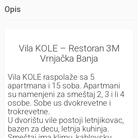
Opis
Vila KOLE – Restoran 3M
Vrnjačka Banja
Vila KOLE raspolaže sa 5
apartmana i 15 soba. Apartmani
su namenjeni za smeštaj 2, 3 i li 4
osobe. Sobe us dvokrevetne i
trokrevetne.
U dvorištu vile postoji letnjikovac,
bazen za decu, letnja kuhinja.
Smeštaj ima klimu, kablovsku,