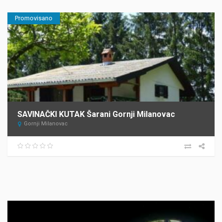
Promovisano
SAVINAČKI KUTAK Šarani Gornji Milanovac
Gornji Milanovac
Прегледач
видео