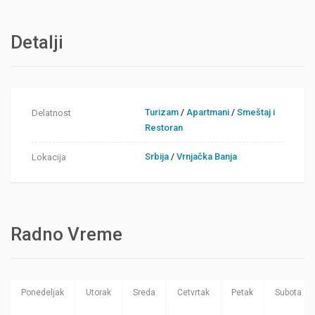
Detalji
Turizam
/
Apartmani
/
Smeštaj i
Delatnost
Restoran
Srbija
/
Vrnjačka Banja
Lokacija
Radno Vreme
Ponedeljak
Utorak
Sreda
Cetvrtak
Petak
Subota