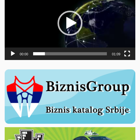
записа
00:00
01:09