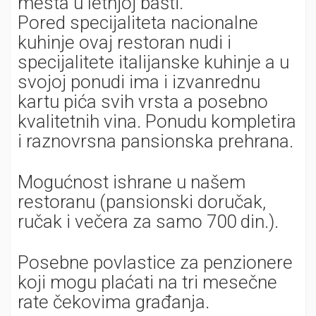
mesta u letnjoj bašti.
Pored specijaliteta nacionalne
kuhinje ovaj restoran nudi i
specijalitete italijanske kuhinje a u
svojoj ponudi ima i izvanrednu
kartu pića svih vrsta a posebno
kvalitetnih vina. Ponudu kompletira
i raznovrsna pansionska prehrana.
Mogućnost ishrane u našem
restoranu (pansionski doručak,
ručak i večera za samo 700 din.).
Posebne povlastice za penzionere
koji mogu plaćati na tri mesečne
rate čekovima građanja.