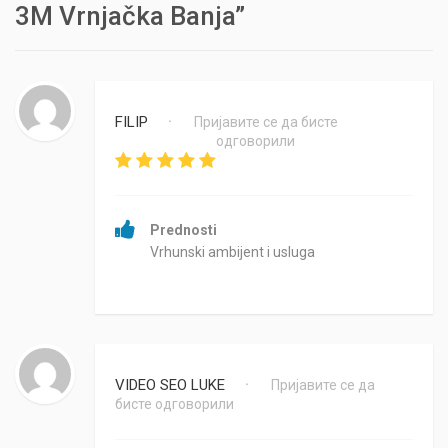
3M Vrnjačka Banja”
FILIP
Пријавите се да бисте
•
одговорили
Prednosti
Vrhunski ambijent i usluga
VIDEO SEO LUKE
Пријавите се да
•
бисте одговорили