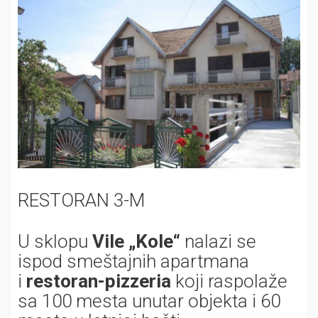
RESTORAN 3-M
U sklopu
Vile „Kole“
nalazi se
ispod smeštajnih apartmana
i
restoran-pizzeria
koji raspolaže
sa 100 mesta unutar objekta i 60